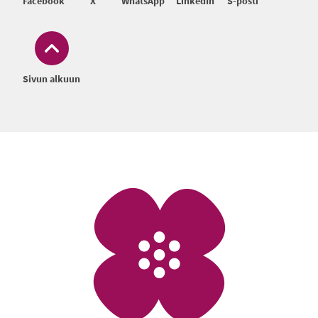
Facebook
X
WhatsApp
LinkedIn
S-posti
Sivun alkuun
Alatunniste