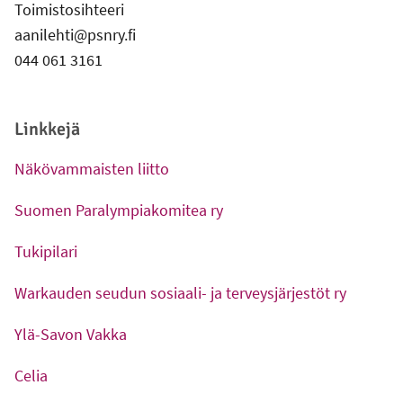
Toimistosihteeri
aanilehti@psnry.fi
044 061 3161
Linkkejä
Näkövammaisten liitto
-
Ulkoinen linkki
Suomen Paralympiakomitea ry
-
Ulkoinen linkki
Tukipilari
-
Ulkoinen linkki
Warkauden seudun sosiaali- ja terveysjärjestöt ry
-
Ulkoinen linkki
Ylä-Savon Vakka
-
Ulkoinen linkki
Celia
-
Ulkoinen linkki